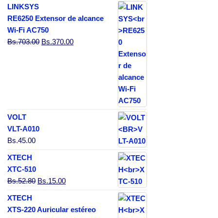
LINKSYS
RE6250 Extensor de alcance
Wi-Fi AC750
El precio original era: Bs.703.00.
El precio actual es: Bs.370.00.
Bs.
703.00
Bs.
370.00
VOLT
VLT-A010
Bs.
45.00
XTECH
XTC-510
El precio original era: Bs.52.80.
El precio actual es: Bs.15.00.
Bs.
52.80
Bs.
15.00
XTECH
XTS-220 Auricular estéreo