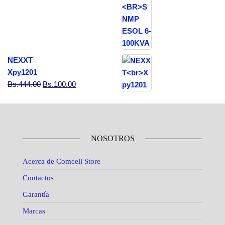
NEXXT
Xpy1201
El precio original era: Bs.444.00.
El precio actual es: Bs.100.00.
Bs.
444.00
Bs.
100.00
NOSOTROS
Acerca de Comcell Store
Contactos
Garantía
Marcas