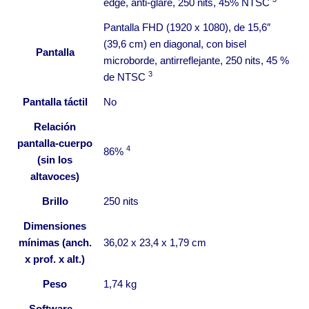
edge, anti-glare, 250 nits, 45%
NTSC
Pantalla FHD (1920 x 1080), de 15,6″
(39,6 cm) en diagonal, con bisel
Pantalla
microborde, antirreflejante, 250 nits, 45 %
3
de
NTSC
Pantalla táctil
No
Relación
pantalla-cuerpo
4
86%
(sin los
altavoces)
Brillo
250 nits
Dimensiones
mínimas (anch.
36,02 x 23,4 x 1,79 cm
x prof. x alt.)
Peso
1,74 kg
Software –