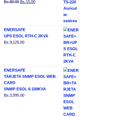
El precio original era: Bs.80.00.
El precio actual es: Bs.15.00.
Bs.
80.00
Bs.
15.00
ENERSAFE
UPS ESOL RTH-C 2KVA
Bs.
9,125.00
ENERSAFE
TARJETA SNMP ESOL WEB
CARD
SNMP ESOL 6-100KVA
Bs.
3,995.00