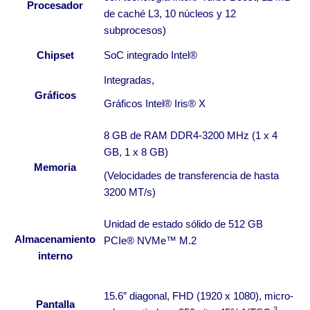
Procesador
de caché L3, 10 núcleos y 12
subprocesos)
Chipset
SoC integrado Intel®
Integradas,
Gráficos
Gráficos Intel® Iris® X
8 GB de RAM DDR4-3200 MHz (1 x 4
GB, 1 x 8 GB)
Memoria
(Velocidades de transferencia de hasta
3200 MT/s)
Unidad de estado sólido de 512 GB
Almacenamiento
PCIe® NVMe™ M.2
interno
15.6″ diagonal, FHD (1920 x 1080), micro-
Pantalla
3