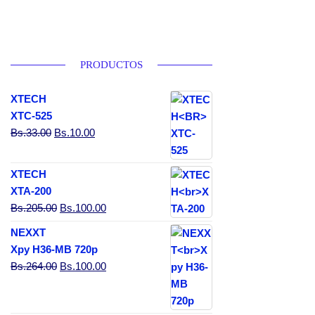
PRODUCTOS
XTECH
XTC-525
El precio original era: Bs.33.00.
El precio actual es: Bs.10.00.
Bs.
33.00
Bs.
10.00
XTECH
XTA-200
El precio original era: Bs.205.00.
El precio actual es: Bs.100.00.
Bs.
205.00
Bs.
100.00
NEXXT
Xpy H36-MB 720p
El precio original era: Bs.264.00.
El precio actual es: Bs.100.00.
Bs.
264.00
Bs.
100.00