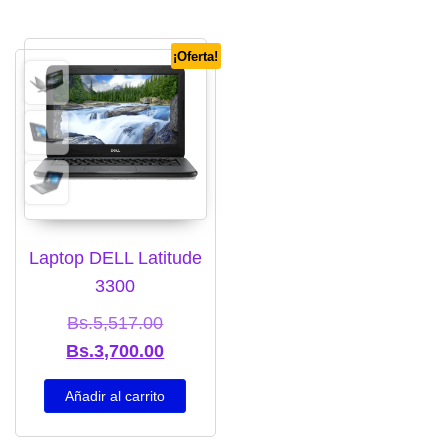
¡Oferta!
Laptop DELL Latitude
3300
El precio original era: Bs.5,517.00.
Bs.
5,517.00
El precio actual es: Bs.3,700.00.
Bs.
3,700.00
Añadir al carrito