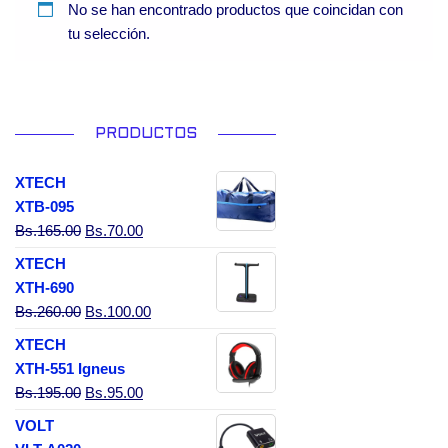
No se han encontrado productos que coincidan con
tu selección.
PRODUCTOS
XTECH
XTB-095
El precio original era: Bs.165.00.
El precio actual es: Bs.70.00.
Bs.
165.00
Bs.
70.00
XTECH
XTH-690
El precio original era: Bs.260.00.
El precio actual es: Bs.100.00.
Bs.
260.00
Bs.
100.00
XTECH
XTH-551 Igneus
El precio original era: Bs.195.00.
El precio actual es: Bs.95.00.
Bs.
195.00
Bs.
95.00
VOLT