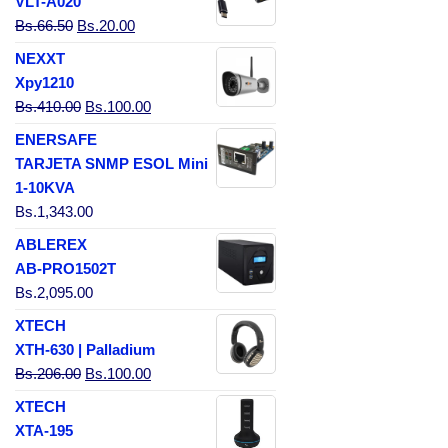
VLT-A020
El precio original era: Bs.66.50.
El precio actual es: Bs.20.00.
Bs.
66.50
Bs.
20.00
NEXXT
Xpy1210
El precio original era: Bs.410.00.
El precio actual es: Bs.100.00.
Bs.
410.00
Bs.
100.00
ENERSAFE
TARJETA SNMP ESOL Mini
1-10KVA
Bs.
1,343.00
ABLEREX
AB-PRO1502T
Bs.
2,095.00
XTECH
XTH-630 | Palladium
El precio original era: Bs.206.00.
El precio actual es: Bs.100.00.
Bs.
206.00
Bs.
100.00
XTECH
XTA-195