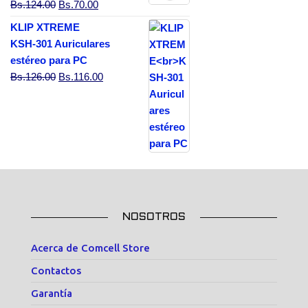
El precio original era: Bs.124.00.
El precio actual es: Bs.70.00.
Bs.
124.00
Bs.
70.00
KLIP XTREME
KSH-301 Auriculares
estéreo para PC
El precio original era: Bs.126.00.
El precio actual es: Bs.116.00.
Bs.
126.00
Bs.
116.00
NOSOTROS
Acerca de Comcell Store
Contactos
Garantía