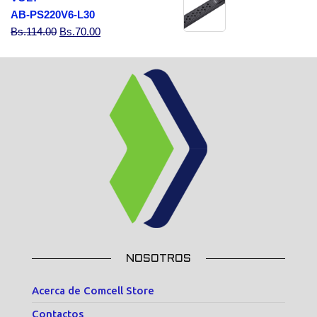
AB-PS220V6-L30
El precio original era: Bs.114.00.
El precio actual es: Bs.70.00.
Bs.
114.00
Bs.
70.00
NOSOTROS
Acerca de Comcell Store
Contactos