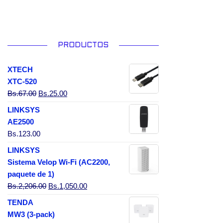
PRODUCTOS
XTECH
XTC-520
El precio original era: Bs.67.00.
El precio actual es: Bs.25.00.
Bs.
67.00
Bs.
25.00
LINKSYS
AE2500
Bs.
123.00
LINKSYS
Sistema Velop Wi-Fi (AC2200,
paquete de 1)
El precio original era: Bs.2,206.00.
El precio actual es: Bs.1,050.00.
Bs.
2,206.00
Bs.
1,050.00
TENDA
MW3 (3-pack)