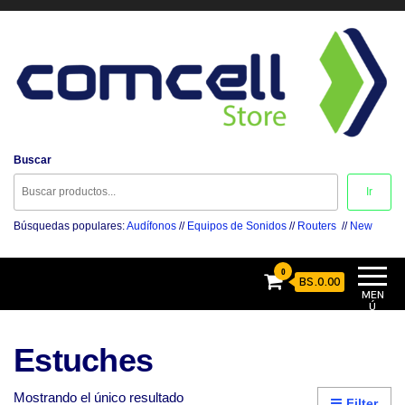
Comcell Store
Buscar
Disfruta la Experiencia
Ir
Búsquedas populares:
Audífonos
//
Equipos de Sonidos
//
Routers
//
New
0
BS.0.00
MEN
Ú
Estuches
Mostrando el único resultado
Filter