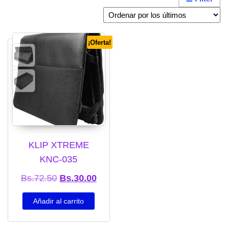
¡Oferta!
KLIP XTREME
KNC-035
El precio original era: Bs.72.50.
El precio actual es: Bs.30.00.
Bs.
72.50
Bs.
30.00
Añadir al carrito