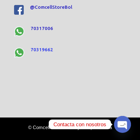
@ComcellStoreBol
70317006
70319662
Contacta con nosotros
© Comcell Store 2025 By Woopad Media
O