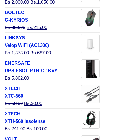
El precio original era: Bs.2,000.00.
El precio actual es: Bs.1,050.00.
Bs.
2,000.00
Bs.
1,050.00
BOETEC
G-KYRIOS
El precio original era: Bs.350.00.
El precio actual es: Bs.215.00.
Bs.
350.00
Bs.
215.00
LINKSYS
Velop WiFi (AC1300)
El precio original era: Bs.1,373.00.
El precio actual es: Bs.687.00.
Bs.
1,373.00
Bs.
687.00
ENERSAFE
UPS ESOL RTH-C 1KVA
Bs.
5,862.00
XTECH
XTC-560
El precio original era: Bs.58.00.
El precio actual es: Bs.30.00.
Bs.
58.00
Bs.
30.00
XTECH
XTH-560 Insolense
El precio original era: Bs.241.00.
El precio actual es: Bs.100.00.
Bs.
241.00
Bs.
100.00
VOLT