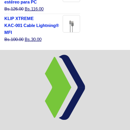
estéreo para PC
El precio original era: Bs.126.00.
El precio actual es: Bs.116.00.
Bs.
126.00
Bs.
116.00
KLIP XTREME
KAC-001 Cable Lightning®
MFI
El precio original era: Bs.100.00.
El precio actual es: Bs.30.00.
Bs.
100.00
Bs.
30.00