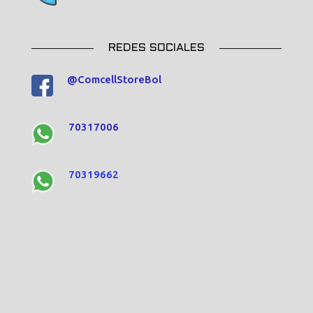
REDES SOCIALES
@ComcellStoreBol
70317006
70319662