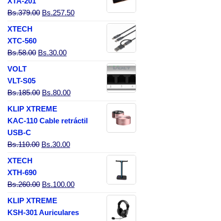
XTA-201
El precio original era: Bs.379.00.
El precio actual es: Bs.257.50.
Bs.
379.00
Bs.
257.50
XTECH
XTC-560
El precio original era: Bs.58.00.
El precio actual es: Bs.30.00.
Bs.
58.00
Bs.
30.00
VOLT
VLT-S05
El precio original era: Bs.185.00.
El precio actual es: Bs.80.00.
Bs.
185.00
Bs.
80.00
KLIP XTREME
KAC-110 Cable retráctil
USB-C
El precio original era: Bs.110.00.
El precio actual es: Bs.30.00.
Bs.
110.00
Bs.
30.00
XTECH
XTH-690
El precio original era: Bs.260.00.
El precio actual es: Bs.100.00.
Bs.
260.00
Bs.
100.00
KLIP XTREME
KSH-301 Auriculares