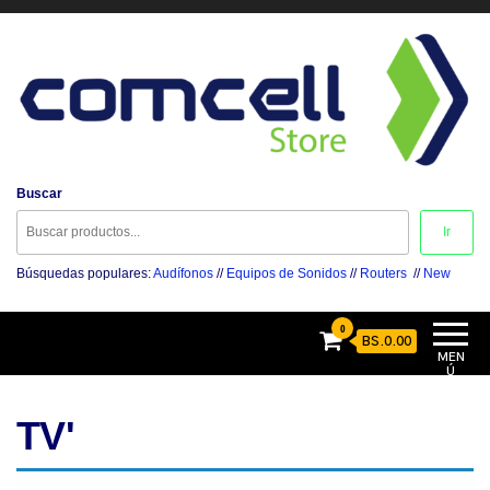
Comcell Store
Buscar
Disfruta la Experiencia
Ir
Búsquedas populares:
Audífonos
//
Equipos de Sonidos
//
Routers
//
New
0
BS.0.00
MEN
Ú
TV'