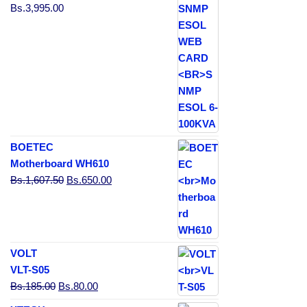
Bs.
3,995.00
BOETEC
Motherboard WH610
El precio original era: Bs.1,607.50.
El precio actual es: Bs.650.00.
Bs.
1,607.50
Bs.
650.00
VOLT
VLT-S05
El precio original era: Bs.185.00.
El precio actual es: Bs.80.00.
Bs.
185.00
Bs.
80.00