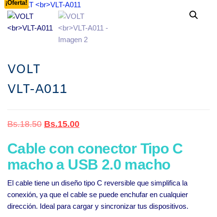
¡Oferta!
VOLT
VLT-A011
El precio original era: Bs.18.50.
El precio actual es: Bs.15.00.
Bs.
18.50
Bs.
15.00
Cable con conector Tipo C
macho a USB 2.0 macho
El cable tiene un diseño tipo C reversible que simplifica la
conexión, ya que el cable se puede enchufar en cualquier
dirección. Ideal para cargar y sincronizar tus dispositivos.