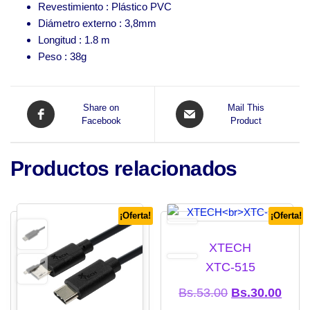
Revestimiento : Plástico PVC
Diámetro externo : 3,8mm
Longitud : 1.8 m
Peso : 38g
Share on
Mail This
Facebook
Product
Productos relacionados
¡Oferta!
¡Oferta!
XTECH
XTC-515
El precio origi
El pr
Bs.
53.00
Bs.
30.00