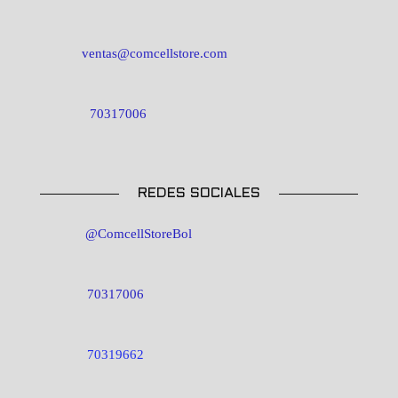
ventas@comcellstore.com
70317006
REDES SOCIALES
@ComcellStoreBol
70317006
70319662