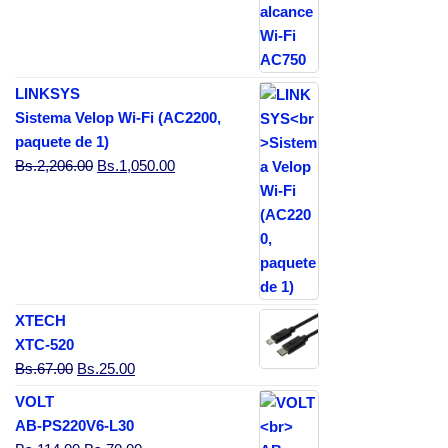
LINKSYS
Sistema Velop Wi-Fi (AC2200,
paquete de 1)
El precio original era: Bs.2,206.00.
El precio actual es: Bs.1,050.00.
Bs.
2,206.00
Bs.
1,050.00
XTECH
XTC-520
El precio original era: Bs.67.00.
El precio actual es: Bs.25.00.
Bs.
67.00
Bs.
25.00
VOLT
AB-PS220V6-L30