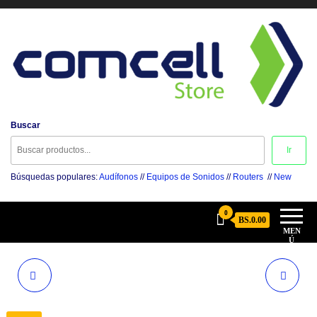
Comcell Store
Buscar
Disfruta la Experiencia
Ir
Búsquedas populares:
Audífonos
//
Equipos de Sonidos
//
Routers
//
New
0
BS.0.00
MEN
Ú
TENDA
XTECH
EX12 (3-PACK)
XTA-195