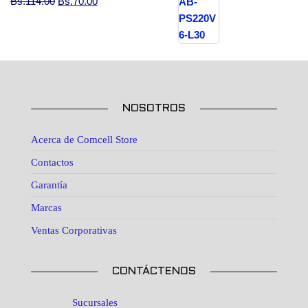
El precio original era: Bs.114.00.
El precio actual es: Bs.70.00.
Bs.
114.00
Bs.
70.00
NOSOTROS
Acerca de Comcell Store
Contactos
Garantía
Marcas
Ventas Corporativas
CONTÁCTENOS
Sucursales