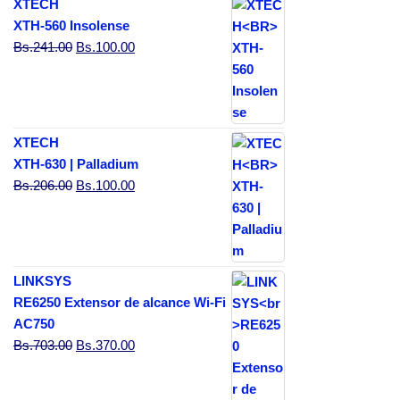
XTECH
XTH-560 Insolense
El precio original era: Bs.241.00.
El precio actual es: Bs.100.00.
Bs.
241.00
Bs.
100.00
XTECH
XTH-630 | Palladium
El precio original era: Bs.206.00.
El precio actual es: Bs.100.00.
Bs.
206.00
Bs.
100.00
LINKSYS
RE6250 Extensor de alcance Wi-Fi
AC750
El precio original era: Bs.703.00.
El precio actual es: Bs.370.00.
Bs.
703.00
Bs.
370.00