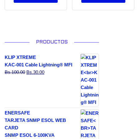
PRODUCTOS
KLIP XTREME
KAC-001 Cable Lightning® MFI
El precio original era: Bs.100.00.
El precio actual es: Bs.30.00.
Bs.
100.00
Bs.
30.00
ENERSAFE
TARJETA SNMP ESOL WEB
CARD
SNMP ESOL 6-100KVA