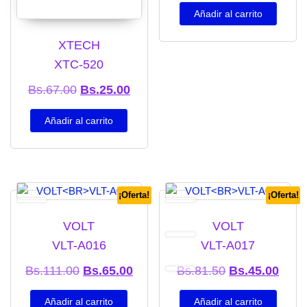
Añadir al carrito
XTECH
XTC-520
El precio original era: Bs.67.00.
El precio actual es: Bs.25.00.
Bs.
67.00
Bs.
25.00
Añadir al carrito
¡Oferta!
¡Oferta!
VOLT
VOLT
VLT-A016
VLT-A017
El precio original era: Bs.111.00.
El precio actual es: Bs.65.00.
El precio origi
El pr
Bs.
111.00
Bs.
65.00
Bs.
81.50
Bs.
45.00
Añadir al carrito
Añadir al carrito