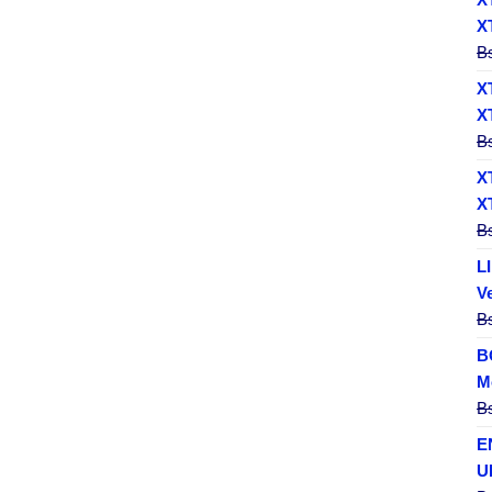
X
B
X
X
B
X
X
B
L
V
B
B
M
B
E
U