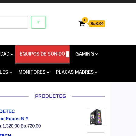
0
Ir
Bs.0.00
IDAD
EQUIPOS DE SONIDO
GAMING
LES
MONITORES
PLACAS MADRES
PRODUCTOS
OETEC
oe-Equus B-Y
El precio original era: Bs.1,320.00.
El precio actual es: Bs.720.00.
s.
1,320.00
Bs.
720.00
TECH