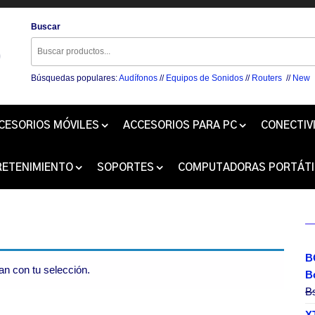
Buscar
Búsquedas populares:
Audífonos
//
Equipos de Sonidos
//
Routers
//
New
CESORIOS MÓVILES
ACCESORIOS PARA PC
CONECTIV
RETENIMIENTO
SOPORTES
COMPUTADORAS PORTÁTI
B
n con tu selección.
B
B
X