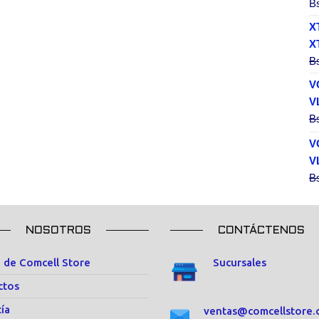
B
X
X
B
V
V
B
V
V
B
NOSOTROS
CONTÁCTENOS
 de Comcell Store
Sucursales
ctos
ía
ventas@comcellstore.