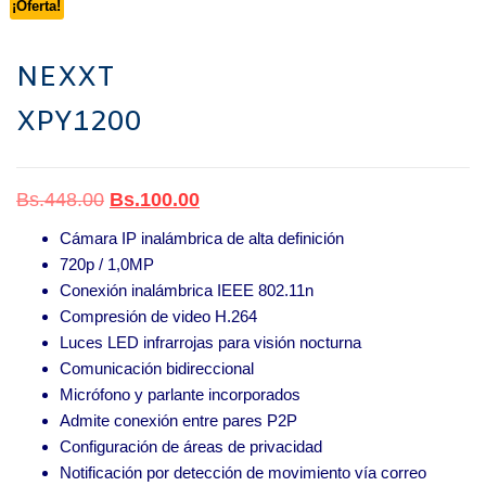
¡Oferta!
NEXXT
XPY1200
El precio original era: Bs.448.00.
El precio actual es: Bs.100.00.
Bs.
448.00
Bs.
100.00
Cámara IP inalámbrica de alta definición
720p / 1,0MP
Conexión inalámbrica IEEE 802.11n
Compresión de video H.264
Luces LED infrarrojas para visión nocturna
Comunicación bidireccional
Micrófono y parlante incorporados
Admite conexión entre pares P2P
Configuración de áreas de privacidad
Notificación por detección de movimiento vía correo