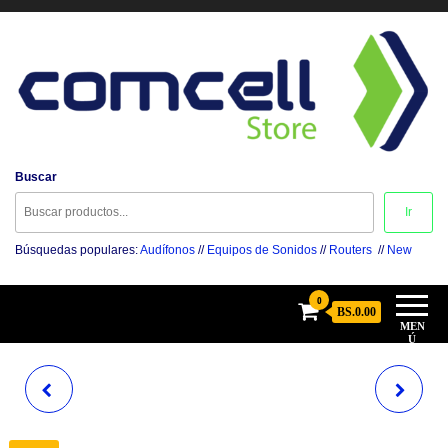
Comcell Store
Buscar
Disfruta la Experiencia
Ir
Búsquedas populares:
Audífonos
//
Equipos de Sonidos
//
Routers
//
New
0
BS.0.00
MEN
Ú
NEXXT
LINKSYS
XPY1201
VELOP WIFI (AC1300)