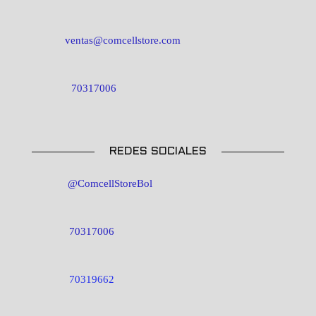
ventas@comcellstore.com
70317006
REDES SOCIALES
@ComcellStoreBol
70317006
70319662