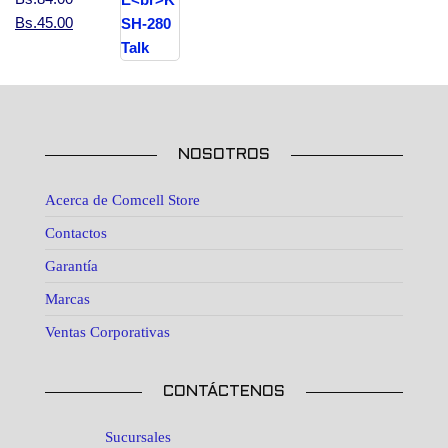
El precio original era: Bs.84.00.
El precio actual es: Bs.45.00.
Bs.
45.00
NOSOTROS
Acerca de Comcell Store
Contactos
Garantía
Marcas
Ventas Corporativas
CONTÁCTENOS
Sucursales