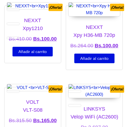
¡Oferta!
¡Oferta!
NEXXT
NEXXT
Xpy1210
Xpy H36-MB 720p
El precio original era: Bs.410.00.
El precio actual es: Bs.100.00.
Bs.
410.00
Bs.
100.00
El precio origi
El p
Bs.
264.00
Bs.
100.00
Añadir al carrito
Añadir al carrito
¡Oferta!
¡Oferta!
VOLT
LINKSYS
VLT-S08
Velop WiFi (AC2600)
El precio original era: Bs.315.50.
El precio actual es: Bs.165.00.
Bs.
315.50
Bs.
165.00
El preci