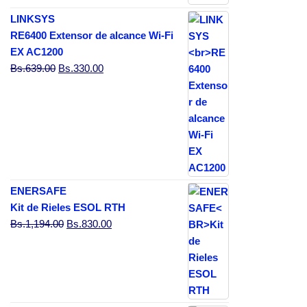
LINKSYS
RE6400 Extensor de alcance Wi-Fi
EX AC1200
El precio original era: Bs.639.00.
El precio actual es: Bs.330.00.
Bs.
639.00
Bs.
330.00
ENERSAFE
Kit de Rieles ESOL RTH
El precio original era: Bs.1,194.00.
El precio actual es: Bs.830.00.
Bs.
1,194.00
Bs.
830.00