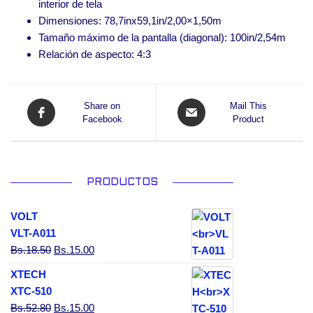
interior de tela
Dimensiones: 78,7inx59,1in/2,00×1,50m
Tamaño máximo de la pantalla (diagonal): 100in/2,54m
Relación de aspecto: 4:3
Share on
Mail This
Facebook
Product
PRODUCTOS
VOLT
VLT-A011
El precio original era: Bs.18.50.
El precio actual es: Bs.15.00.
Bs.
18.50
Bs.
15.00
XTECH
XTC-510
El precio original era: Bs.52.80.
El precio actual es: Bs.15.00.
Bs.
52.80
Bs.
15.00