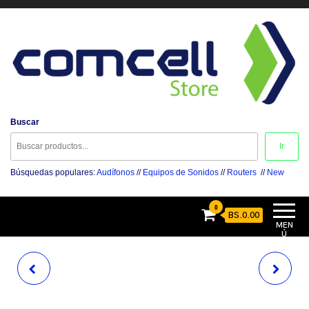
Comcell Store
Buscar
Disfruta la Experiencia
Ir
Búsquedas populares:
Audífonos
//
Equipos de Sonidos
//
Routers
//
New
0
BS.0.00
MEN
Ú
XTECH
BOETEC
BOLSO DE DAMA XTB-
MOTHERBOARD H310