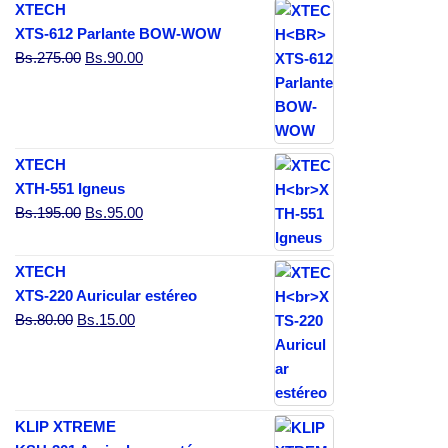
XTECH
XTS-612 Parlante BOW-WOW
El precio original era: Bs.275.00.
El precio actual es: Bs.90.00.
Bs.
275.00
Bs.
90.00
XTECH
XTH-551 Igneus
El precio original era: Bs.195.00.
El precio actual es: Bs.95.00.
Bs.
195.00
Bs.
95.00
XTECH
XTS-220 Auricular estéreo
El precio original era: Bs.80.00.
El precio actual es: Bs.15.00.
Bs.
80.00
Bs.
15.00
KLIP XTREME