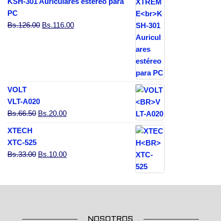
KSH-301 Auriculares estéreo para
PC
El precio original era: Bs.126.00.
El precio actual es: Bs.116.00.
Bs.
126.00
Bs.
116.00
VOLT
VLT-A020
El precio original era: Bs.66.50.
El precio actual es: Bs.20.00.
Bs.
66.50
Bs.
20.00
XTECH
XTC-525
El precio original era: Bs.33.00.
El precio actual es: Bs.10.00.
Bs.
33.00
Bs.
10.00
NOSOTROS