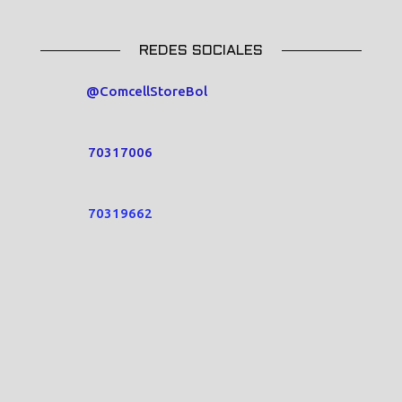
REDES SOCIALES
@ComcellStoreBol
70317006
70319662